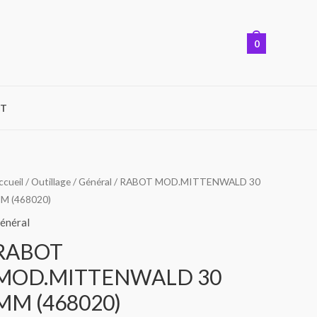
0
T
uantité
ccueil
/
Outillage
/
Général
/ RABOT MOD.MITTENWALD 30
M (468020)
e
ABOT
énéral
OD.MITTENWALD
RABOT
0
MOD.MITTENWALD 30
MM
468020)
MM (468020)