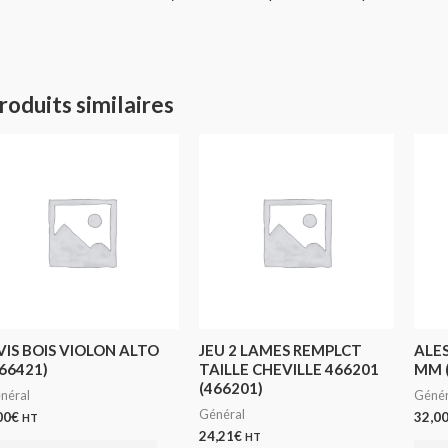
roduits similaires
VIS BOIS VIOLON ALTO
JEU 2 LAMES REMPLCT
ALES
66421)
TAILLE CHEVILLE 466201
MM 
(466201)
néral
Génér
Général
00
€
32,0
HT
24,21
€
HT