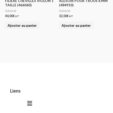
FILIERE CHEVILLES VIOLON 1
ALESOIR POUR TROUS 6 MM
TAILLE (466060)
(484910)
Général
Général
40,00
€
32,00
€
HT
HT
Ajouter au panier
Ajouter au panier
Liens
Menu