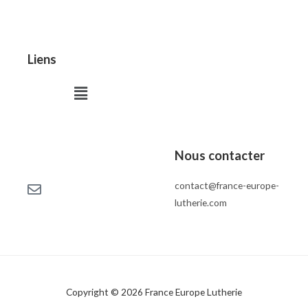
Liens
Menu
Nous contacter
contact@france-europe-
lutherie.com
Copyright © 2026 France Europe Lutherie