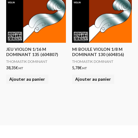
JEU VIOLON 1/16 M
MI BOULE VIOLON 1/8 M
DOMINANT 135 (604807)
DOMINANT 130 (604816)
THOMASTIK DOMINANT
THOMASTIK DOMINANT
38,35
€
5,78
€
HT
HT
Ajouter au panier
Ajouter au panier