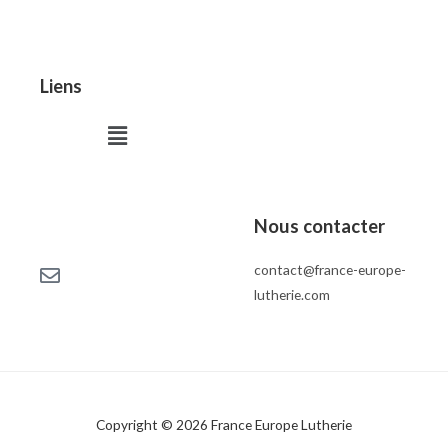
Liens
Menu
Nous contacter
contact@france-europe-
lutherie.com
Copyright © 2026 France Europe Lutherie