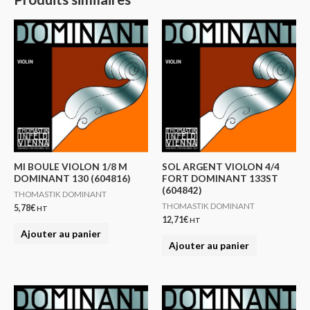
MI BOULE VIOLON 1/8 M
SOL ARGENT VIOLON 4/4
DOMINANT 130 (604816)
FORT DOMINANT 133ST
(604842)
THOMASTIK DOMINANT
THOMASTIK DOMINANT
5,78
€
HT
12,71
€
HT
Ajouter au panier
Ajouter au panier