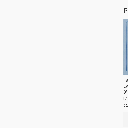
P
L
L
(6
LA
11