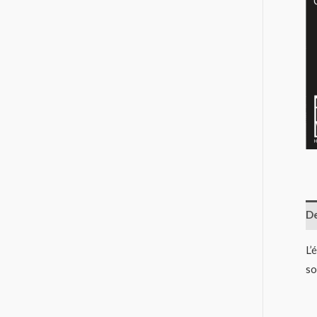
De
L’
so