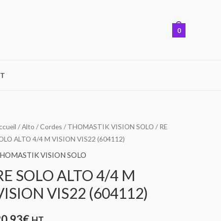
0
T
uantité
ccueil
/
Alto
/
Cordes
/
THOMASTIK VISION SOLO
/ RE
OLO ALTO 4/4 M VISION VIS22 (604112)
e
E
HOMASTIK VISION SOLO
OLO
RE SOLO ALTO 4/4 M
LTO
VISION VIS22 (604112)
/4
M
20,93
€
HT
ISION