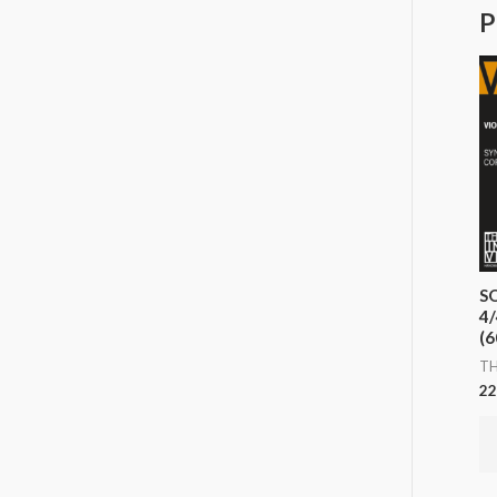
P
S
4/
(6
TH
22