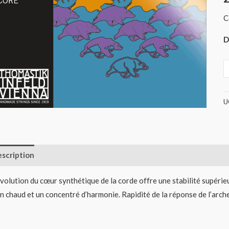
V
C
(
D
U
scription
Informations complémentaires
Avis (0)
évolution du cœur synthétique de la corde offre une stabilité supérie
n chaud et un concentré d’harmonie. Rapidité de la réponse de l’archet