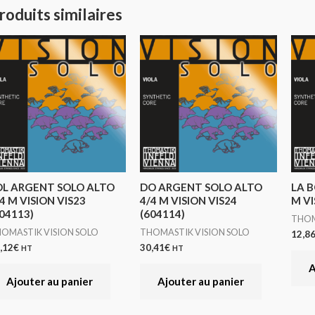
roduits similaires
OL ARGENT SOLO ALTO
DO ARGENT SOLO ALTO
LA B
4 M VISION VIS23
4/4 M VISION VIS24
M VI
04113)
(604114)
THOM
OMASTIK VISION SOLO
THOMASTIK VISION SOLO
12,8
,12
€
30,41
€
HT
HT
A
Ajouter au panier
Ajouter au panier