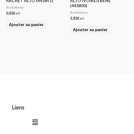
ARCHET ALTO (443851)
ALTO IVOIRE/EBENE
(443800)
Archeterie
Archeterie
0,83
€
HT
3,83
€
HT
Ajouter au panier
Ajouter au panier
Liens
Menu