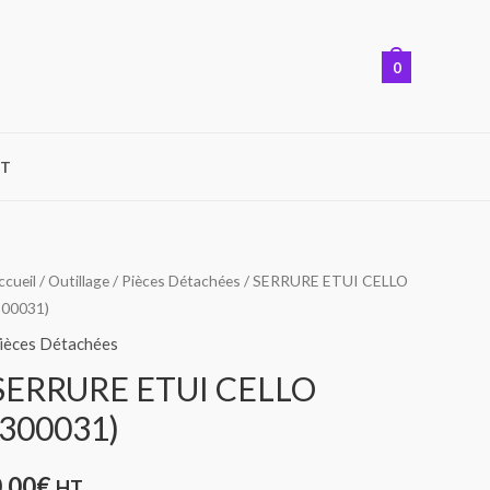
0
T
ccueil
/
Outillage
/
Pièces Détachées
/ SERRURE ETUI CELLO
300031)
ièces Détachées
SERRURE ETUI CELLO
(300031)
0,00
€
HT