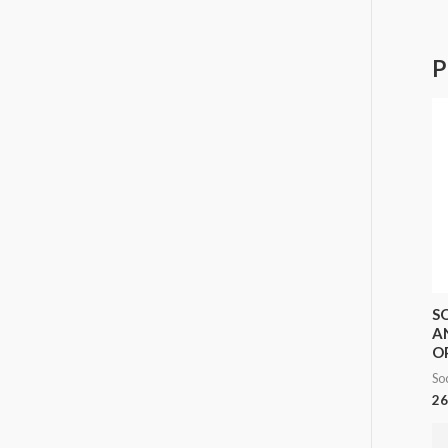
P
S
A
O
So
26