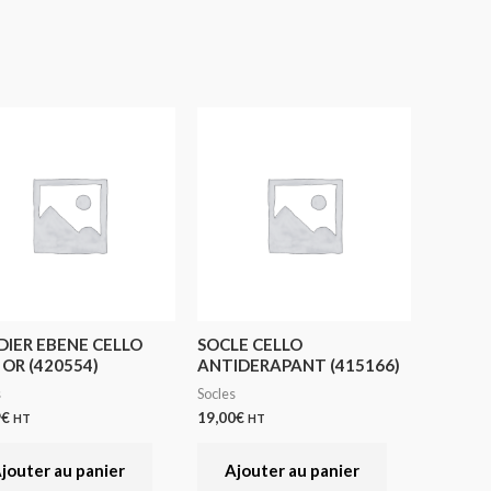
DIER EBENE CELLO
SOCLE CELLO
 OR (420554)
ANTIDERAPANT (415166)
s
Socles
9
€
19,00
€
HT
HT
jouter au panier
Ajouter au panier