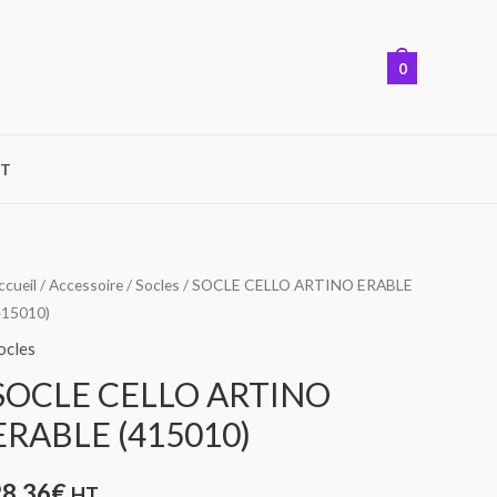
0
T
uantité
ccueil
/
Accessoire
/
Socles
/ SOCLE CELLO ARTINO ERABLE
415010)
e
OCLE
ocles
ELLO
SOCLE CELLO ARTINO
RTINO
ERABLE (415010)
RABLE
415010)
28,36
€
HT