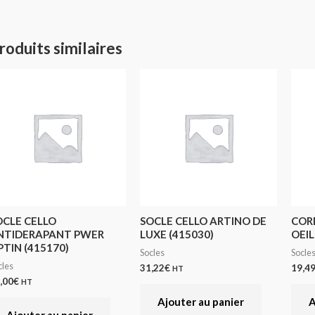
roduits similaires
OCLE CELLO
SOCLE CELLO ARTINO DE
COR
NTIDERAPANT PWER
LUXE (415030)
OEIL
PTIN (415170)
Socles
Socle
cles
31,22
€
19,4
HT
,00
€
HT
Ajouter au panier
A