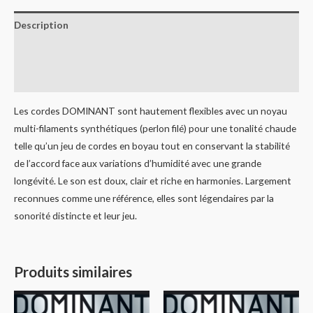
Description
Informations complémentaires
Avis (0)
Les cordes DOMINANT sont hautement flexibles avec un noyau
multi-filaments synthétiques (perlon filé) pour une tonalité chaude
telle qu’un jeu de cordes en boyau tout en conservant la stabilité
de l’accord face aux variations d’humidité avec une grande
longévité. Le son est doux, clair et riche en harmonies. Largement
reconnues comme une référence, elles sont légendaires par la
sonorité distincte et leur jeu.
Produits similaires