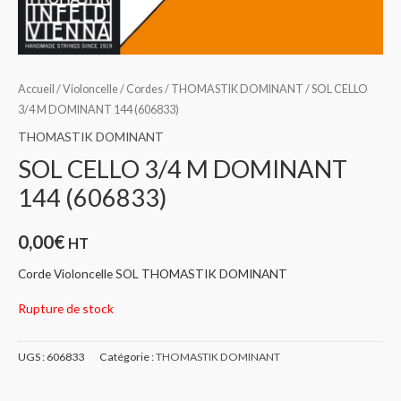
Accueil
/
Violoncelle
/
Cordes
/
THOMASTIK DOMINANT
/ SOL CELLO
3/4 M DOMINANT 144 (606833)
THOMASTIK DOMINANT
SOL CELLO 3/4 M DOMINANT
144 (606833)
0,00
€
HT
Corde Violoncelle SOL THOMASTIK DOMINANT
Rupture de stock
UGS :
606833
Catégorie :
THOMASTIK DOMINANT