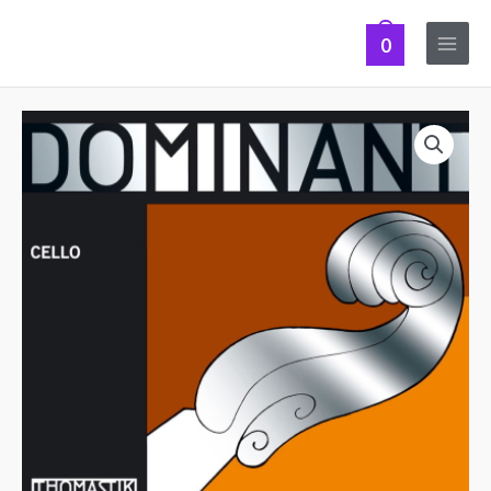
Aller
Main
au
0
Menu
contenu