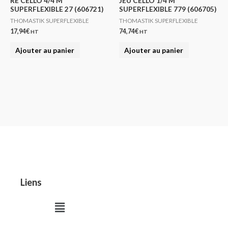
RE CELLO 4/4 M
JEU CELLO 1/4 M
SUPERFLEXIBLE 27 (606721)
SUPERFLEXIBLE 779 (606705)
THOMASTIK SUPERFLEXIBLE
THOMASTIK SUPERFLEXIBLE
17,94
€
74,74
€
HT
HT
Ajouter au panier
Ajouter au panier
Liens
Menu