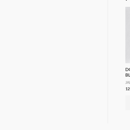
D
B
J
12