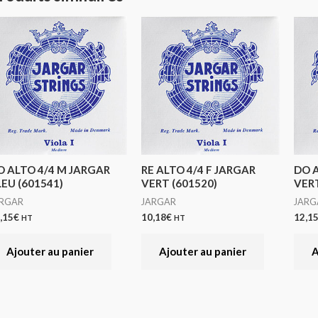
O ALTO 4/4 M JARGAR
RE ALTO 4/4 F JARGAR
DO A
LEU (601541)
VERT (601520)
VERT
ARGAR
JARGAR
JARG
,15
€
10,18
€
12,1
HT
HT
Ajouter au panier
Ajouter au panier
A