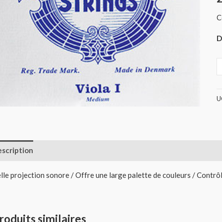
B
C
(
D
U
scription
Informations complémentaires
Avis (0)
lle projection sonore / Offre une large palette de couleurs / Contrô
roduits similaires