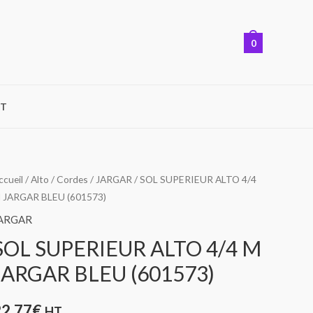
0
T
uantité
ccueil
/
Alto
/
Cordes
/
JARGAR
/ SOL SUPERIEUR ALTO 4/4
 JARGAR BLEU (601573)
e
OL
ARGAR
UPERIEUR
SOL SUPERIEUR ALTO 4/4 M
LTO
JARGAR BLEU (601573)
/4
M
22,77
€
HT
ARGAR