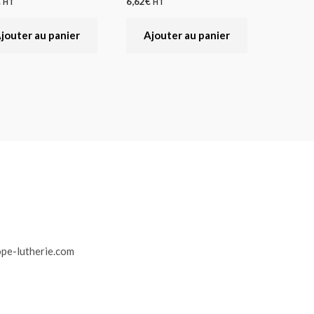
€
6,62
€
HT
HT
jouter au panier
Ajouter au panier
r
pe-lutherie.com