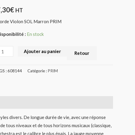
608144)
7,30
€
HT
orde Violon SOL Marron PRIM
isponibilité :
En stock
Ajouter au panier
Retour
GS :
608144
Catégorie :
PRIM
yles divers. De longue durée de vie, avec une réponse
ns de tous niveaux et de tous horizons musicaux (classique,
orchestra est le calibre le plus épais. La jauge moyenne