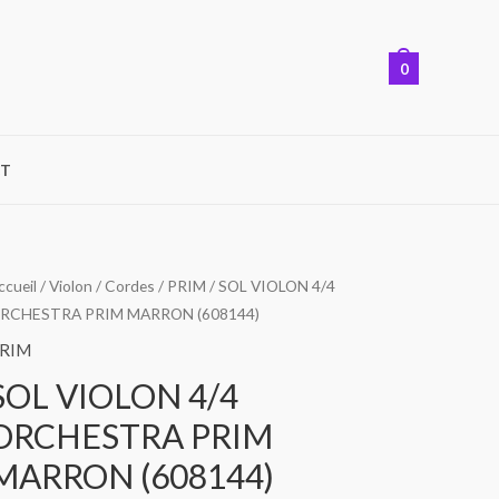
0
T
uantité
ccueil
/
Violon
/
Cordes
/
PRIM
/ SOL VIOLON 4/4
RCHESTRA PRIM MARRON (608144)
e
OL
RIM
IOLON
SOL VIOLON 4/4
/4
ORCHESTRA PRIM
RCHESTRA
RIM
MARRON (608144)
ARRON