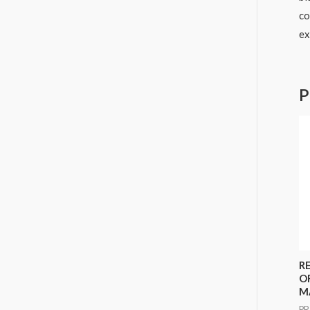
co
ex
P
RE
O
M
PR