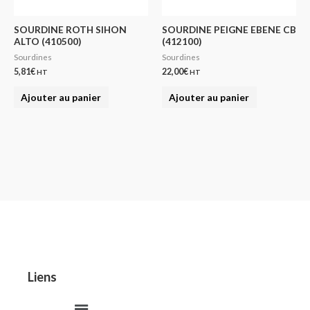
SOURDINE ROTH SIHON
SOURDINE PEIGNE EBENE CB
ALTO (410500)
(412100)
Sourdines
Sourdines
5,81
€
22,00
€
HT
HT
Ajouter au panier
Ajouter au panier
Liens
Menu