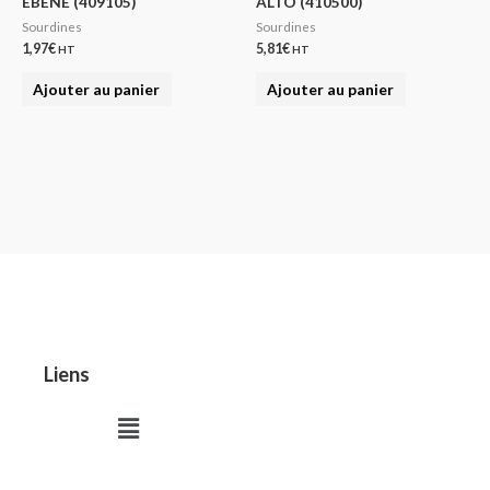
EBENE (409105)
ALTO (410500)
Sourdines
Sourdines
1,97
€
5,81
€
HT
HT
Ajouter au panier
Ajouter au panier
Liens
Menu