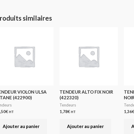
roduits similaires
ENDEUR VIOLON ULSA
TENDEUR ALTO FIX NOIR
TEN
ITANE (422900)
(422320)
NOIR
ndeurs
Tendeurs
Tende
,50
€
1,78
€
1,36
HT
HT
Ajouter au panier
Ajouter au panier
A