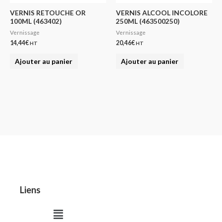
VERNIS RETOUCHE OR
VERNIS ALCOOL INCOLORE
100ML (463402)
250ML (463500250)
Vernissage
Vernissage
14,44
€
20,46
€
HT
HT
Ajouter au panier
Ajouter au panier
Liens
Menu