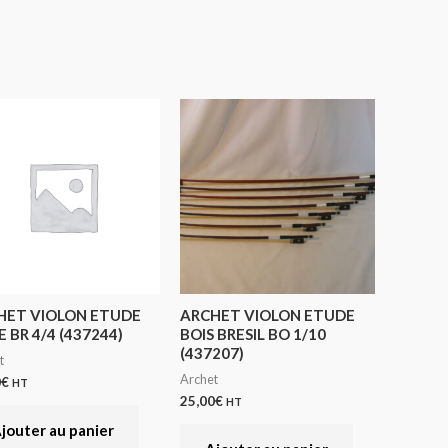
HET VIOLON ETUDE
ARCHET VIOLON ETUDE
E BR 4/4 (437244)
BOIS BRESIL BO 1/10
(437207)
t
Archet
0
€
HT
25,00
€
HT
jouter au panier