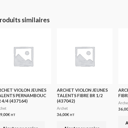
roduits similaires
RCHET VIOLON JEUNES
ARCHET VIOLON JEUNES
ARC
ALENTS PERNAMBOUC
TALENTS FIBRE BR 1/2
FIBR
 4/4 (437164)
(437042)
Arche
chet
Archet
36,0
9,00
€
36,00
€
HT
HT
A