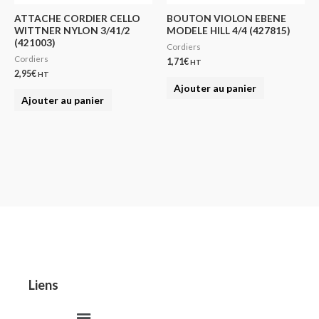
ATTACHE CORDIER CELLO
BOUTON VIOLON EBENE
WITTNER NYLON 3/41/2
MODELE HILL 4/4 (427815)
(421003)
Cordiers
Cordiers
1,71
€
HT
2,95
€
HT
Ajouter au panier
Ajouter au panier
Liens
Menu