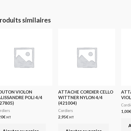
roduits similaires
OUTON VIOLON
ATTACHE CORDIER CELLO
ATT
ALISSANDRE POLI 4/4
WITTNER NYLON 4/4
VIOL
27805)
(421004)
Cordi
rdiers
Cordiers
1,00
20
€
2,95
€
HT
HT
A