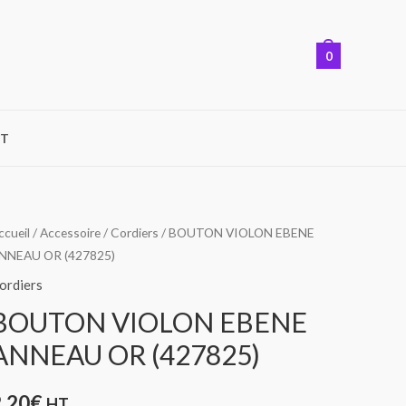
0
T
uantité
ccueil
/
Accessoire
/
Cordiers
/ BOUTON VIOLON EBENE
NNEAU OR (427825)
e
OUTON
ordiers
IOLON
BOUTON VIOLON EBENE
BENE
ANNEAU OR (427825)
NNEAU
R
2,20
€
HT
427825)