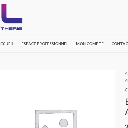
CCUEIL
ESPACE PROFESSIONNEL
MON COMPTE
CONTAC
q
A
A
d
B
C
V
E
A
O
(