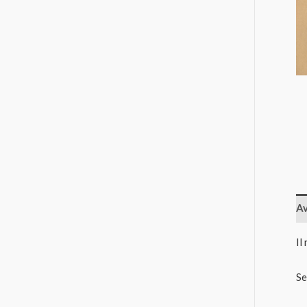
Av
Il
Se