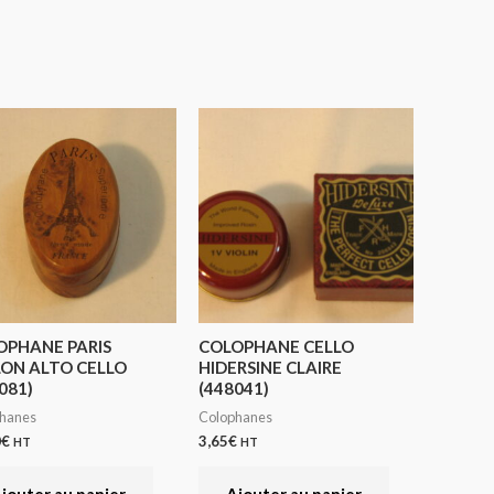
OPHANE PARIS
COLOPHANE CELLO
LON ALTO CELLO
HIDERSINE CLAIRE
081)
(448041)
hanes
Colophanes
0
€
3,65
€
HT
HT