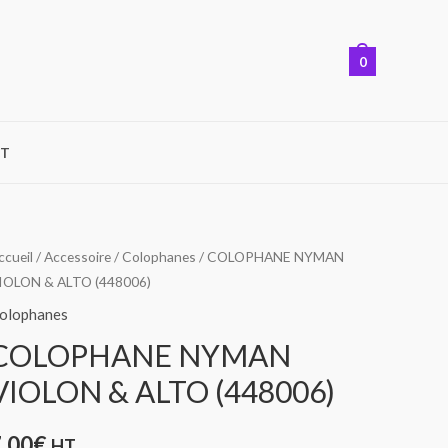
0
T
uantité
ccueil
/
Accessoire
/
Colophanes
/ COLOPHANE NYMAN
IOLON & ALTO (448006)
e
OLOPHANE
olophanes
YMAN
COLOPHANE NYMAN
IOLON
VIOLON & ALTO (448006)
LTO
7,00
€
HT
448006)