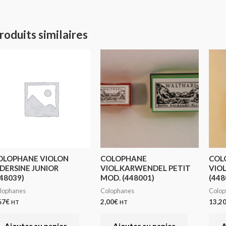
roduits similaires
OLOPHANE VIOLON
COLOPHANE
COL
IDERSINE JUNIOR
VIOL.KARWENDEL PETIT
VIO
48039)
MOD. (448001)
(448
lophanes
Colophanes
Colop
67
€
2,00
€
13,2
HT
HT