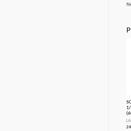
fi
P
S
1
(6
LA
24