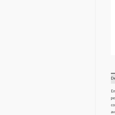
De
En
pe
co
av