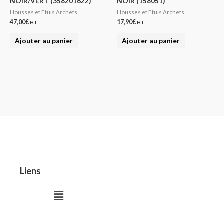
NOIR/VERT (358201622)
NOIR (158051)
Housses et Etuis Archets
Housses et Etuis Archets
47,00
€
17,90
€
HT
HT
Ajouter au panier
Ajouter au panier
Liens
Menu