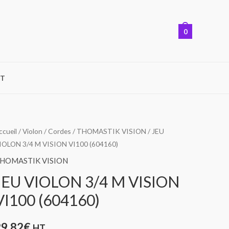
0
T
ccueil
/
Violon
/
Cordes
/
THOMASTIK VISION
/ JEU
IOLON 3/4 M VISION VI100 (604160)
HOMASTIK VISION
JEU VIOLON 3/4 M VISION
VI100 (604160)
29,82
€
HT