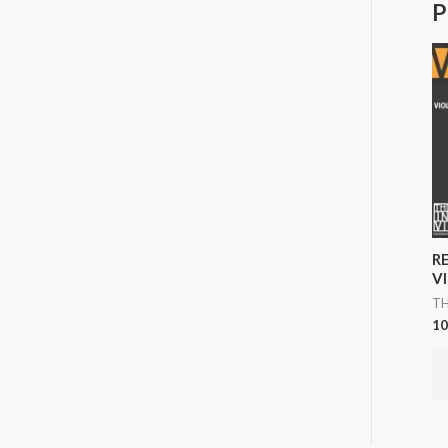
P
R
VI
TH
10