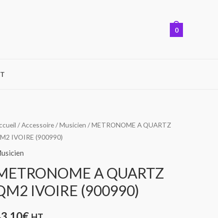
0
T
ccueil
/
Accessoire
/
Musicien
/ METRONOME A QUARTZ
M2 IVOIRE (900990)
usicien
METRONOME A QUARTZ
QM2 IVOIRE (900990)
43,10
€
HT