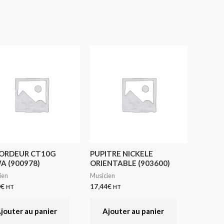
ORDEUR CT10G
PUPITRE NICKELE
A (900978)
ORIENTABLE (903600)
ien
Musicien
0
€
17,44
€
HT
HT
jouter au panier
Ajouter au panier