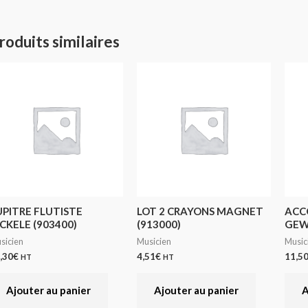
roduits similaires
UPITRE FLUTISTE
LOT 2 CRAYONS MAGNET
ACC
CKELE (903400)
(913000)
GEW
sicien
Musicien
Music
,30
€
4,51
€
11,5
HT
HT
Ajouter au panier
Ajouter au panier
A