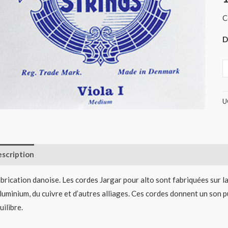
(
C
D
U
scription
Informations complémentaires
Avis (0)
brication danoise. Les cordes Jargar pour alto sont fabriquées sur la b
aluminium, du cuivre et d’autres alliages. Ces cordes donnent un son pu
uilibre.