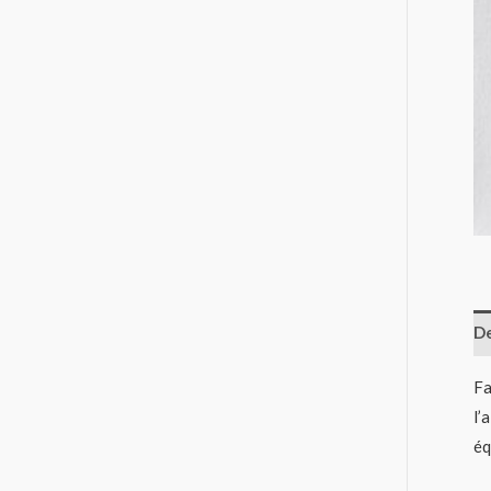
De
Fa
l’
éq