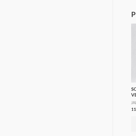
P
S
V
J
11