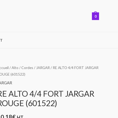
0
T
uantité
ccueil
/
Alto
/
Cordes
/
JARGAR
/ RE ALTO 4/4 FORT JARGAR
OUGE (601522)
e
E
ARGAR
LTO
RE ALTO 4/4 FORT JARGAR
/4
ROUGE (601522)
ORT
ARGAR
10,18
€
HT
OUGE