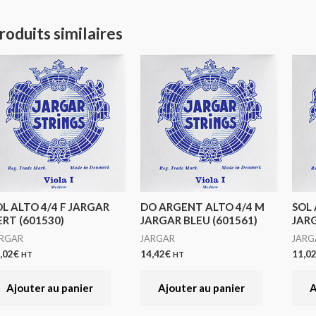
roduits similaires
OL ALTO 4/4 F JARGAR
DO ARGENT ALTO 4/4 M
SOL 
ERT (601530)
JARGAR BLEU (601561)
JARG
ARGAR
JARGAR
JARG
,02
€
14,42
€
11,0
HT
HT
Ajouter au panier
Ajouter au panier
A