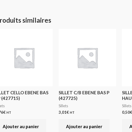
roduits similaires
ILLET CELLO EBENE BAS
SILLET C/B EBENE BAS P
SILL
 (427715)
(427725)
HAUT
lets
Sillets
Sillets
76
€
3,01
€
0,50
HT
HT
Ajouter au panier
Ajouter au panier
A