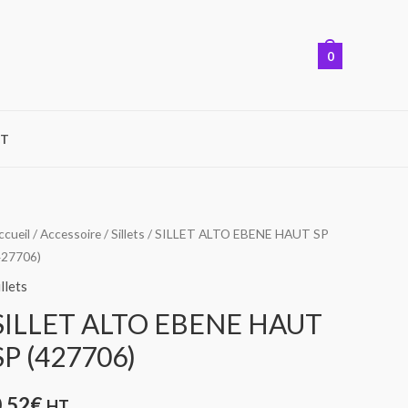
0
T
uantité
ccueil
/
Accessoire
/
Sillets
/ SILLET ALTO EBENE HAUT SP
427706)
e
ILLET
illets
LTO
SILLET ALTO EBENE HAUT
BENE
SP (427706)
AUT
P
0,52
€
HT
427706)