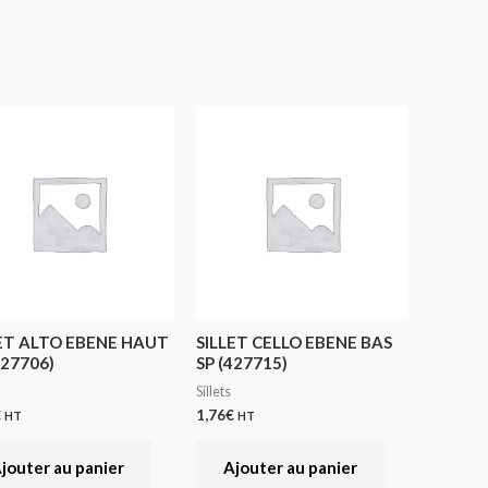
ET ALTO EBENE HAUT
SILLET CELLO EBENE BAS
427706)
SP (427715)
Sillets
€
1,76
€
HT
HT
jouter au panier
Ajouter au panier