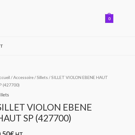
0
T
uantité
ccueil
/
Accessoire
/
Sillets
/ SILLET VIOLON EBENE HAUT
P (427700)
e
ILLET
illets
IOLON
SILLET VIOLON EBENE
BENE
HAUT SP (427700)
AUT
P
0,50
€
HT
427700)