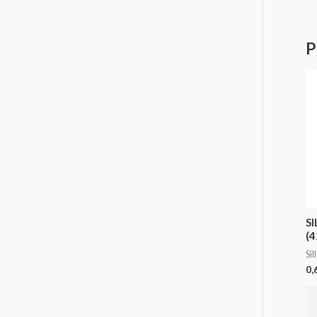
P
S
(4
Sil
0,