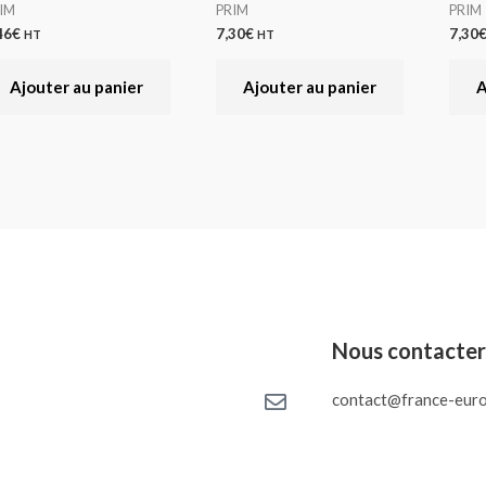
IM
PRIM
PRIM
46
€
7,30
€
7,30
HT
HT
Ajouter au panier
Ajouter au panier
A
Nous contacte
contact@france-euro