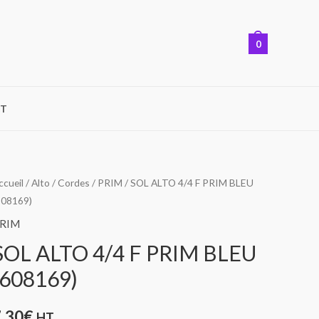
0
T
uantité
ccueil
/
Alto
/
Cordes
/
PRIM
/ SOL ALTO 4/4 F PRIM BLEU
608169)
e
OL
RIM
LTO
SOL ALTO 4/4 F PRIM BLEU
/4
(608169)
RIM
7,30
€
HT
LEU