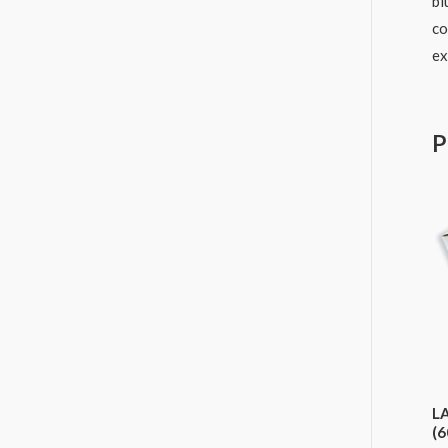
bl
co
ex
P
L
(6