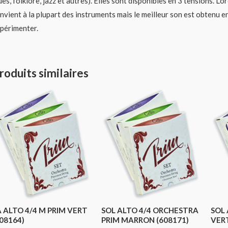
ues, folklore, jazz et autres). Elles sont disponibles en 3 tensions. L’
nvient à la plupart des instruments mais le meilleur son est obtenu e
périmenter.
roduits similaires
A ALTO 4/4 M PRIM VERT
SOL ALTO 4/4 ORCHESTRA
SOL 
08164)
PRIM MARRON (608171)
VERT