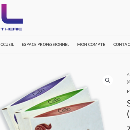
CCUEIL
ESPACE PROFESSIONNEL
MON COMPTE
CONTAC
q
A
(
d
S
P
A
4
F
P
B