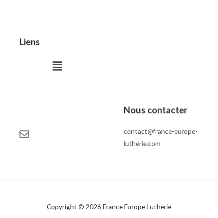
Liens
Menu
Nous contacter
contact@france-europe-
lutherie.com
Copyright © 2026 France Europe Lutherie