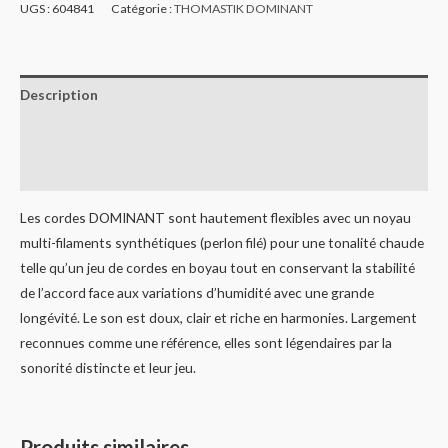
UGS :
604841
Catégorie :
THOMASTIK DOMINANT
Description
Informations complémentaires
Avis (0)
Les cordes DOMINANT sont hautement flexibles avec un noyau
multi-filaments synthétiques (perlon filé) pour une tonalité chaude
telle qu’un jeu de cordes en boyau tout en conservant la stabilité
de l’accord face aux variations d’humidité avec une grande
longévité. Le son est doux, clair et riche en harmonies. Largement
reconnues comme une référence, elles sont légendaires par la
sonorité distincte et leur jeu.
Produits similaires