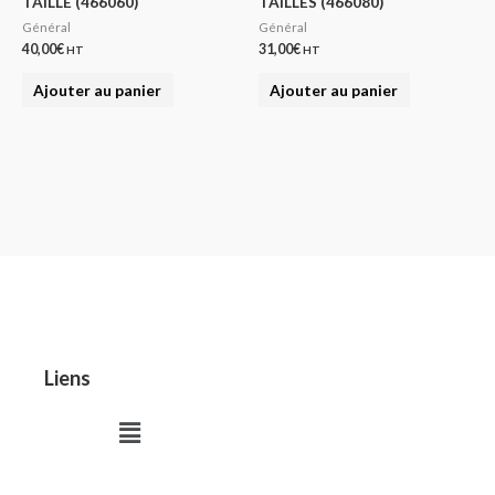
TAILLE (466060)
TAILLES (466080)
Général
Général
40,00
€
31,00
€
HT
HT
Ajouter au panier
Ajouter au panier
Liens
Menu