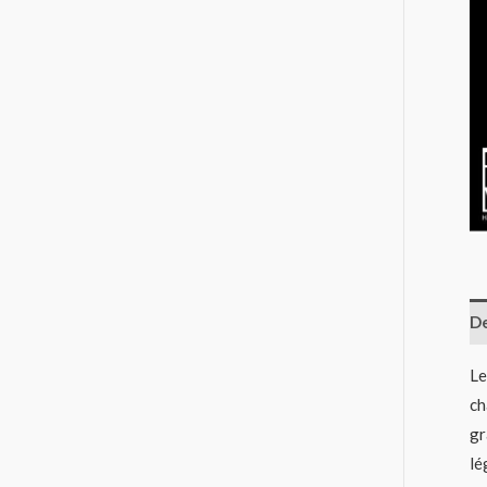
De
Le
ch
gr
lé