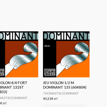
IOLON 4/4 FORT
JEU VIOLON 1/2 M
INANT 132ST
DOMINANT 135 (604804)
832)
THOMASTIK DOMINANT
ASTIK DOMINANT
41,51
€
HT
2
€
HT