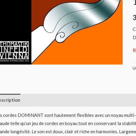
C
D
R
U
scription
Informations complémentaires
Avis (0)
s cordes DOMINANT sont hautement flexibles avec un noyau multi-fil
aude telle qu’un jeu de cordes en boyau tout en conservant la stabili
ande longévité. Le son est doux, clair et riche en harmonies. Large