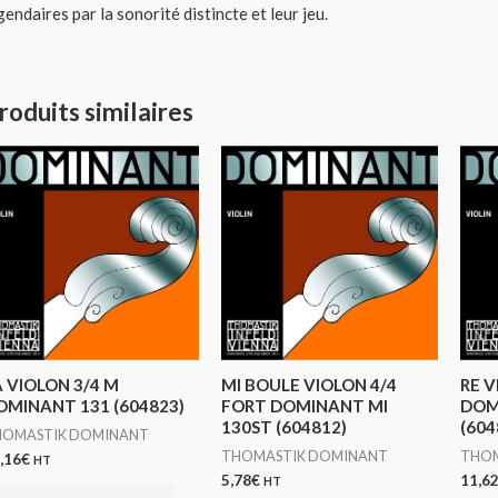
gendaires par la sonorité distincte et leur jeu.
roduits similaires
A VIOLON 3/4 M
MI BOULE VIOLON 4/4
RE V
OMINANT 131 (604823)
FORT DOMINANT MI
DOM
130ST (604812)
(604
HOMASTIK DOMINANT
THOMASTIK DOMINANT
THOM
,16
€
HT
5,78
€
11,6
HT