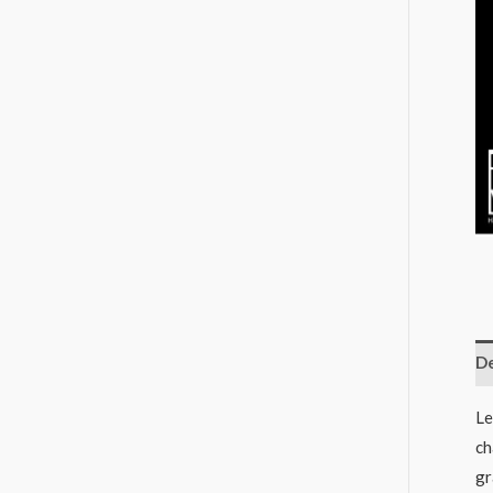
De
Le
ch
gr