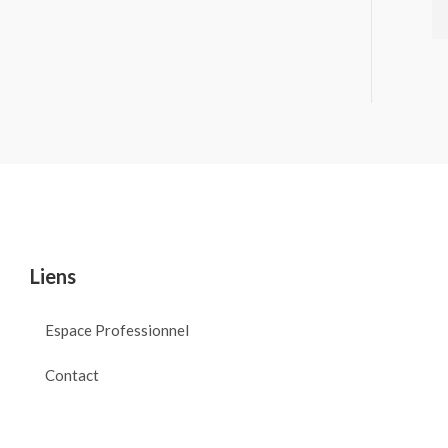
Liens
Espace Professionnel
Contact